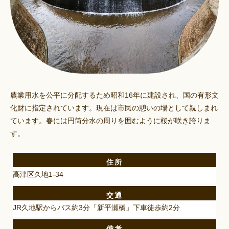
農業用水を公平に分配するため昭和16年に建設され、国の有形文
化財に指定されています。現在は市民の憩いの場として親しまれ
ています。春には円筒分水の周りを囲むように桜が咲き誇りま
す。
住所
高津区久地1-34
交通
JR久地駅からバス約3分「新平瀬橋」下車徒歩約2分
備考