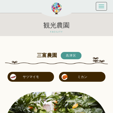
MENU
観光農園
FACILITY
三富農園
高津区
サツマイモ
ミカン