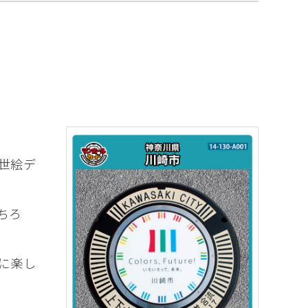
世絵デ
ちろ
に楽し