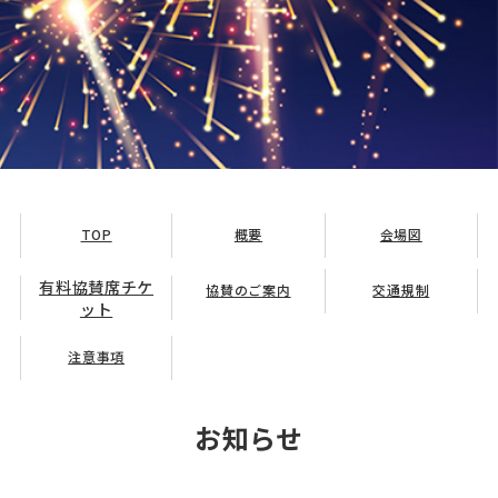
TOP
概要
会場図
有料協賛席チケ
協賛のご案内
交通規制
ット
注意事項
お知らせ