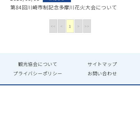
第84回川崎市制記念多摩川花火大会について
<<
<
1
>
>>
観光協会について
サイトマップ
プライバシーポリシー
お問い合わせ
一般社団法人 川崎市観光協会
〒 212-0013 神奈川県川崎市幸区堀川町66-20
川崎市産業振興会館8F
TEL：044-544-8229
FAX：044-543-5769