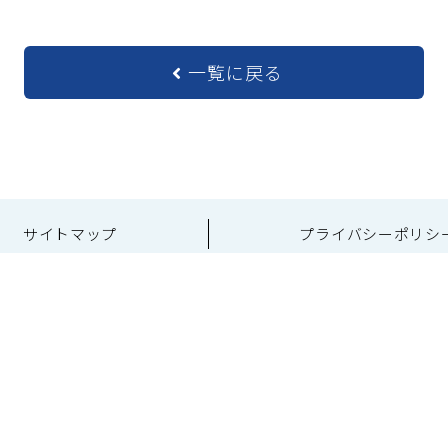
一覧に戻る
サイトマップ
プライバシーポリシ
一般社団法人 川崎市観光協会
2-0013 神奈川県川崎市幸区堀川町66-20
川崎市産業振興
TEL：044-544-8229
FAX：044-543-5769