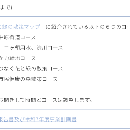
前までに
と緑の散策マップ」
に紹介されている以下の６つのコ
 中原街道コース
策 二ヶ領用水、渋川コース
等々力緑地コース
をつなぐ花と緑の散策コース
と市民健康の森散策コース
をお聞きして時間とコースは調整します。
報告書及び令和7年度事業計画書