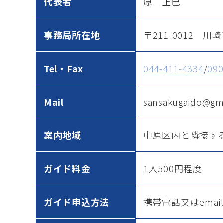
代表者
原 正巳
事務局所在地
〒211-0012 川
Tel・Fax
044-411-4334
/
090
Mail
sansakugaido@gm
案内地域
中原区内と隣接す
ガイド料金
1人500円程度
ガイド申込方法
携帯電話又はemai