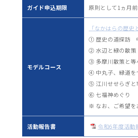
ガイド申込期限
原則として1ヵ月
「なかはらの歴史
① 歴史の道探訪
② 水辺と緑の散
③ 多摩川散策と
モデルコース
④ 中丸子、緑道
⑤ 江川せせらぎ
⑥ 七福神めぐり
※ なお、ご希望
活動報告書
令和6年度活動