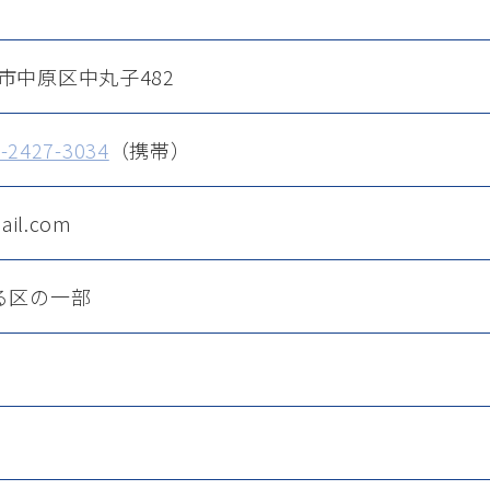
崎市中原区中丸子482
-2427-3034
（携帯）
ail.com
る区の一部
l