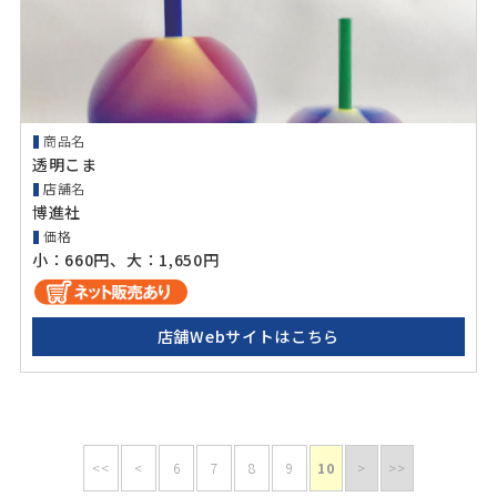
商品名
透明こま
店舗名
博進社
価格
小：660円、大：1,650円
店舗Webサイトはこちら
<<
<
6
7
8
9
10
>
>>