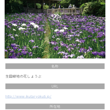
名称
生田緑地の花しょうぶ
URL
http://www.ikutaryokuti.jp/
所在地