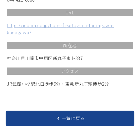
URL
https://iconia.co.jp/hotel-flexstay-inn-tamagawa-
kanagawa/
所在地
神奈川県川崎市中原区新丸子東1-837
アクセス
JR武蔵小杉駅北口徒歩9分・東急新丸子駅徒歩2分
一覧に戻る