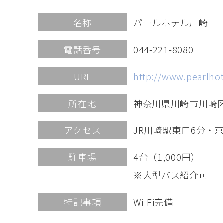
名称
パールホテル川崎
電話番号
044-221-8080
URL
http://www.pearlhot
所在地
神奈川県川崎市川崎区
アクセス
JR川崎駅東口6分・
駐車場
4台（1,000円）
※大型バス紹介可
特記事項
Wi-Fi完備