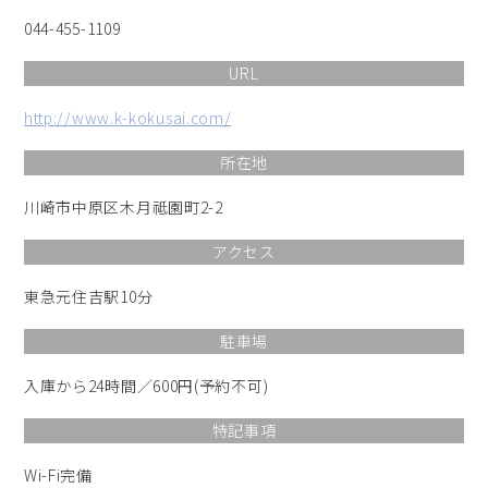
044-455-1109
URL
http://www.k-kokusai.com/
所在地
川崎市中原区木月祗園町2-2
アクセス
東急元住吉駅10分
駐車場
入庫から24時間／600円(予約不可)
特記事項
Wi-Fi完備