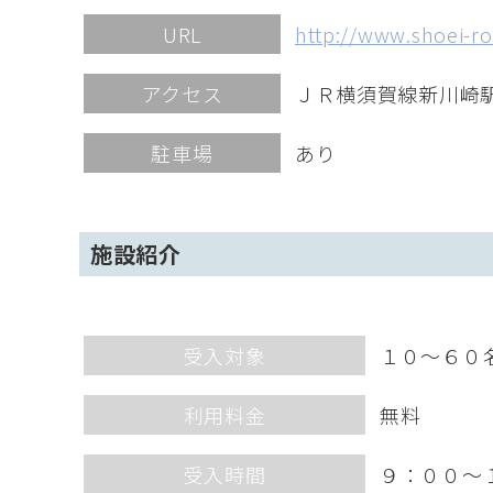
URL
http://www.shoei-ro
アクセス
ＪＲ横須賀線新川崎
駐車場
あり
施設紹介
受入対象
１０～６０
利用料金
無料
受入時間
９：００～