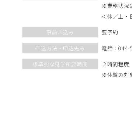
※業務状況
＜休／土・
事前申込み
要予約
申込方法・申込先み
電話：044-5
標準的な見学所要時間
２時間程度
※体験の対