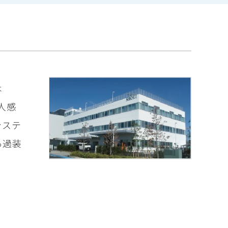
は
人感
システ
ろ過装