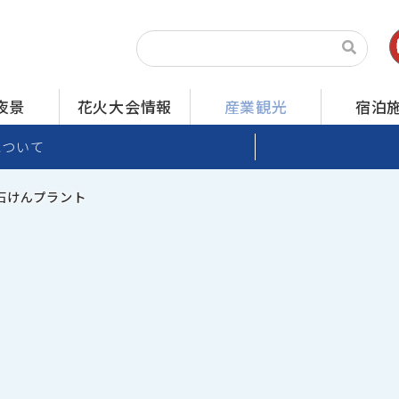
夜景
花火大会情報
産業観光
宿泊
について
石けんプラント