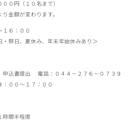
０００円（１０名まで）
より金額が変わります。
～１６：００
日・祭日、夏休み、年末年始休みあり＞
、申込書提出 電話：０４４－２７６－０７３９
９：００～１７：００
１時間半程度