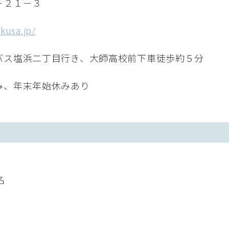
－２１－３
ekusa.jp/
バス塩浜二丁目行き、大師高校前下車徒歩約５分
み、年末年始休みあり
名