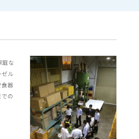
家庭な
ーゼル
で食器
までの