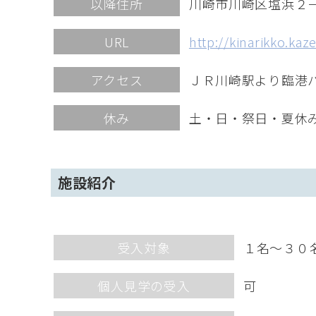
以降住所
川崎市川崎区塩浜２
URL
http://kinarikko.kaz
アクセス
ＪＲ川崎駅より臨港
休み
土・日・祭日・夏休
施設紹介
受入対象
１名～３０
個人見学の受入
可