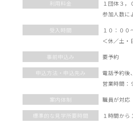
利用料金
１団体３，
参加人数に
受入時間
１０：００
＜休／土・
事前申込み
要予約
申込方法・申込先み
電話予約後
営業時間：
案内体制
職員が対応
標準的な見学所要時間
１時間から