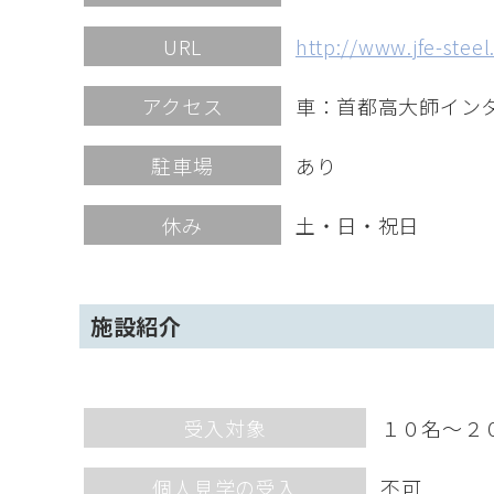
URL
http://www.jfe-steel
アクセス
車：首都高大師イン
駐車場
あり
休み
土・日・祝日
施設紹介
受入対象
１０名～２
個人見学の受入
不可