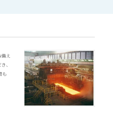
ね備え
だき、
間も