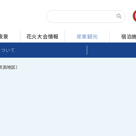
夜景
花火大会情報
産業観光
宿泊
について
京浜地区）