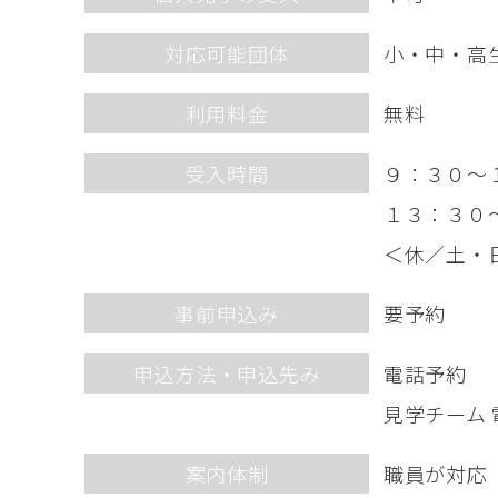
対応可能団体
小・中・高
利用料金
無料
受入時間
９：３０～
１３：３０
＜休／土・
事前申込み
要予約
申込方法・申込先み
電話予約
見学チーム
案内体制
職員が対応