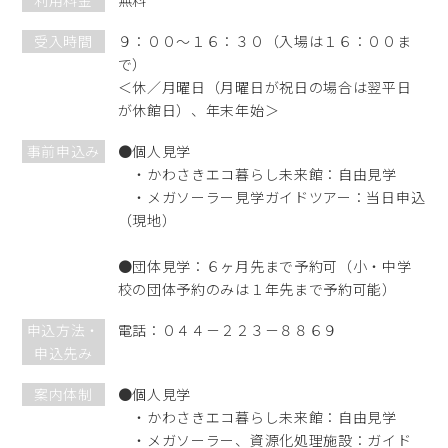
受入時間
９：００～１６：３０（入場は１６：００ま
で）
＜休／月曜日（月曜日が祝日の場合は翌平日
が休館日）、年末年始＞
事前申込み
●個人見学
・かわさきエコ暮らし未来館：自由見学
・メガソーラー見学ガイドツアー：当日申込
（現地）
●団体見学：６ヶ月先まで予約可（小・中学
校の団体予約のみは１年先まで予約可能）
申込方法・
電話：０４４－２２３－８８６９
申込先み
案内体制
●個人見学
・かわさきエコ暮らし未来館：自由見学
・メガソーラー、資源化処理施設：ガイド