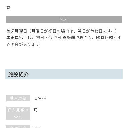
有
休み
毎週月曜日（月曜日が祝日の場合は、翌日が休館日です。）
年末年始：12月29日～1月3日 ※設備点検の為、臨時休館とす
る場合があります。
施設紹介
受入対象
１名～
個人見学の
可
受入
利用料金
無料