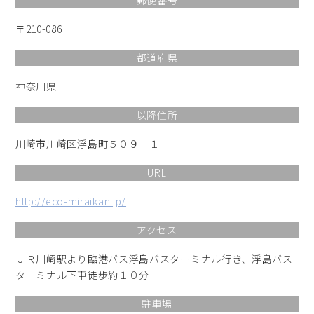
〒210-086
都道府県
神奈川県
以降住所
川崎市川崎区浮島町５０９－１
URL
http://eco-miraikan.jp/
アクセス
ＪＲ川崎駅より臨港バス浮島バスターミナル行き、浮島バス
ターミナル下車徒歩約１０分
駐車場