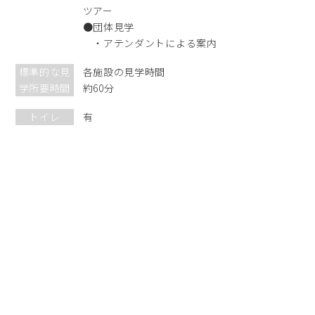
ツアー
●団体見学
・アテンダントによる案内
標準的な見
各施設の見学時間
学所要時間
約60分
トイレ
有