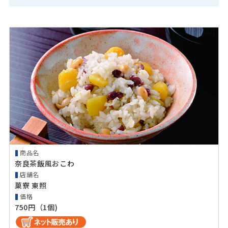
商品名
奈良茶飯風おこわ
店舗名
菓寮 東照
価格
750円（1個)