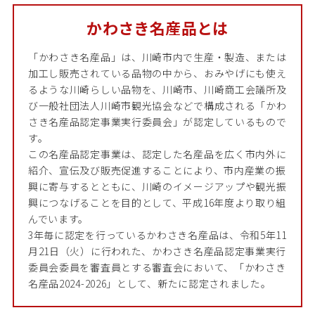
かわさき名産品とは
「かわさき名産品」は、川崎市内で生産・製造、または
加工し販売されている品物の中から、おみやげにも使え
るような川崎らしい品物を、川崎市、川崎商工会議所及
び一般社団法人川崎市観光協会などで構成される「かわ
さき名産品認定事業実行委員会」が認定しているもので
す。
この名産品認定事業は、認定した名産品を広く市内外に
紹介、宣伝及び販売促進することにより、市内産業の振
興に寄与するとともに、川崎のイメージアップや観光振
興につなげることを目的として、平成16年度より取り組
んでいます。
3年毎に認定を行っているかわさき名産品は、令和5年11
月21日（火）に行われた、かわさき名産品認定事業実行
委員会委員を審査員とする審査会において、「かわさき
名産品2024-2026」として、新たに認定されました。