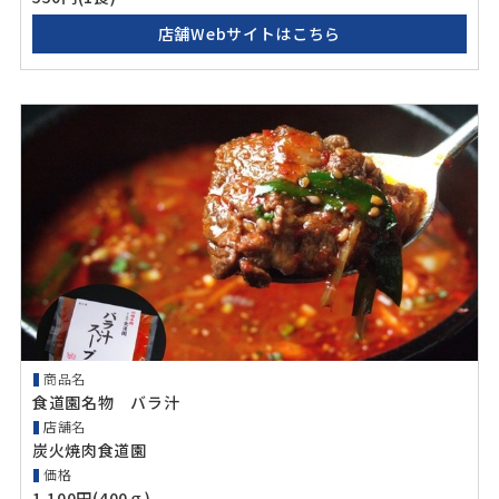
店舗Webサイトはこちら
商品名
食道園名物 バラ汁
店舗名
炭火焼肉食道園
価格
1,100円(400ｇ)