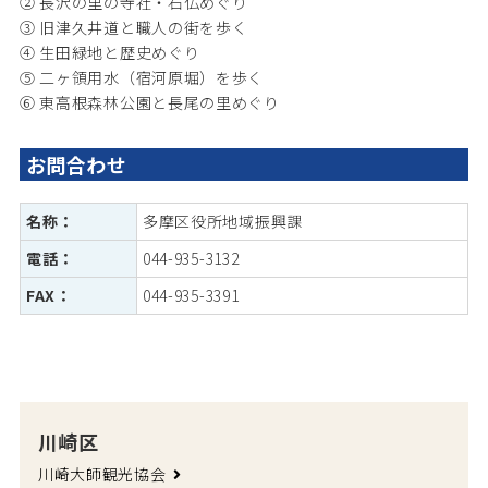
② 長沢の里の寺社・石仏めぐり
③ 旧津久井道と職人の街を歩く
④ 生田緑地と歴史めぐり
⑤ 二ヶ領用水（宿河原堀）を歩く
⑥ 東高根森林公園と長尾の里めぐり
お問合わせ
名称：
多摩区役所地域振興課
電話：
044-935-3132
FAX：
044-935-3391
川崎区
川崎大師観光協会