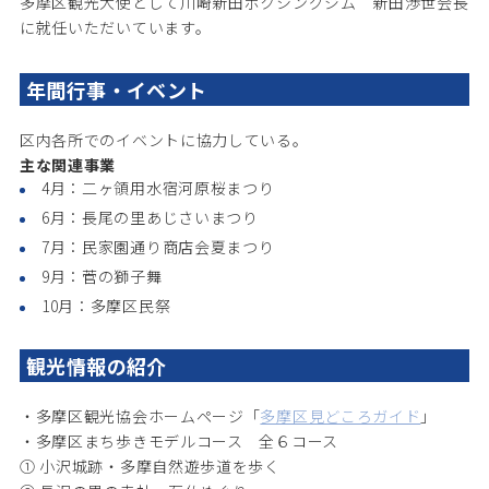
多摩区観光大使として川崎新田ボクシングジム 新田渉世会長
に就任いただいています。
年間行事・イベント
区内各所でのイベントに協力している。
主な関連事業
4月：二ヶ領用水宿河原桜まつり
6月：長尾の里あじさいまつり
7月：民家園通り商店会夏まつり
9月：菅の獅子舞
10月：多摩区民祭
観光情報の紹介
・多摩区観光協会ホームページ「
多摩区見どころガイド
」
・多摩区まち歩きモデルコース 全６コース
① 小沢城跡・多摩自然遊歩道を歩く