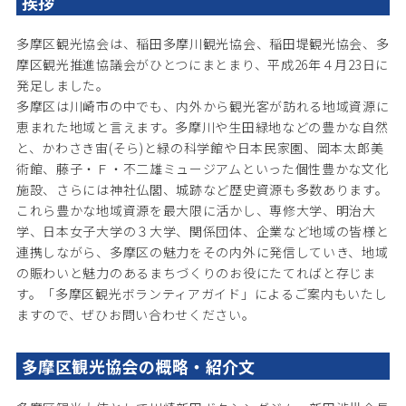
挨拶
多摩区観光協会は、稲田多摩川観光協会、稲田堤観光協会、多
摩区観光推進協議会がひとつにまとまり、平成26年４月23日に
発足しました。
多摩区は川崎市の中でも、内外から観光客が訪れる地域資源に
恵まれた地域と言えます。多摩川や生田緑地などの豊かな自然
と、かわさき宙(そら)と緑の科学館や日本民家園、岡本太郎美
術館、藤子・Ｆ・不二雄ミュージアムといった個性豊かな文化
施設、さらには神社仏閣、城跡など歴史資源も多数あります。
これら豊かな地域資源を最大限に活かし、専修大学、明治大
学、日本女子大学の３大学、関係団体、企業など地域の皆様と
連携しながら、多摩区の魅力をその内外に発信していき、地域
の賑わいと魅力のあるまちづくりのお役にたてればと存じま
す。「多摩区観光ボランティアガイド」によるご案内もいたし
ますので、ぜひお問い合わせください。
多摩区観光協会の概略・紹介文